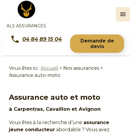
Panneau de gestion des cookies
menu
ALS ASSURANCES
04 84 89 15 04
Demande de
devis
Vous êtes ici :
Accueil
>
Nos assurances
>
Assurance auto-moto
Assurance auto et moto
à Carpentras, Cavaillon et Avignon
Vous êtes à la recherche d’une
assurance
jeune conducteur
abordable ? Vous avez