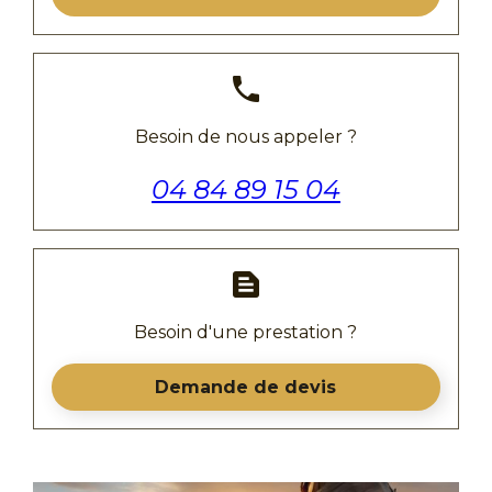
phone
Besoin de nous appeler ?
04 84 89 15 04
text_snippet
Besoin d'une prestation ?
Demande de devis