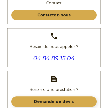
Contact
Contactez-nous
phone
Besoin de nous appeler ?
04 84 89 15 04
text_snippet
Besoin d'une prestation ?
Demande de devis