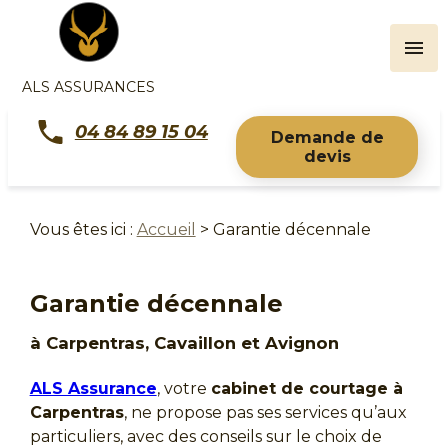
Panneau de gestion des cookies
menu
ALS ASSURANCES
04 84 89 15 04
Demande de
devis
Vous êtes ici :
Accueil
> Garantie décennale
Garantie décennale
à Carpentras, Cavaillon et Avignon
ALS Assurance
, votre
cabinet de courtage à
Carpentras
, ne propose pas ses services qu’aux
particuliers, avec des conseils sur le choix de